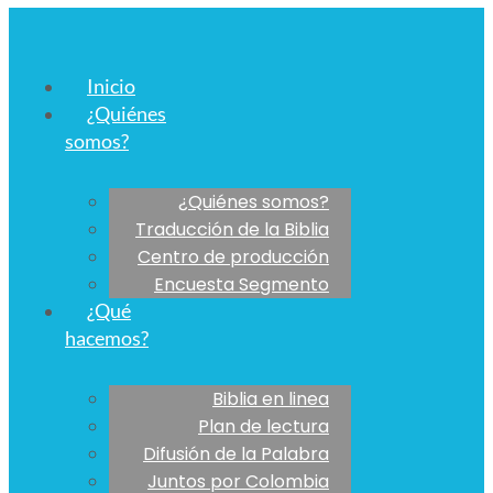
Inicio
¿Quiénes
somos?
¿Quiénes somos?
Traducción de la Biblia
Centro de producción
Encuesta Segmento
¿Qué
hacemos?
Biblia en linea
Plan de lectura
Difusión de la Palabra
Juntos por Colombia