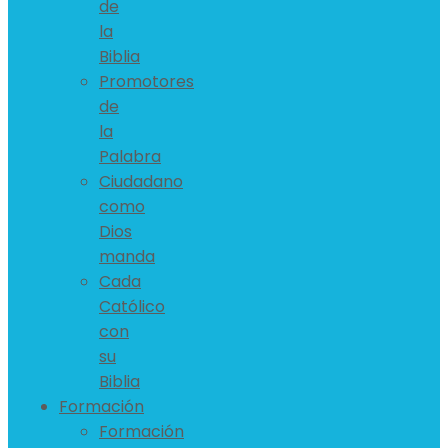
de
la
Biblia
Promotores
de
la
Palabra
Ciudadano
como
Dios
manda
Cada
Católico
con
su
Biblia
Formación
Formación