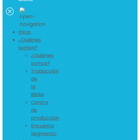
Inicio
¿Quiénes
somos?
¿Quiénes
somos?
Traducción
de
la
Biblia
Centro
de
producción
Encuesta
Segmento