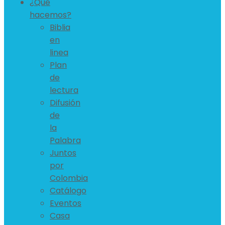
¿Qué
hacemos?
Biblia
en
linea
Plan
de
lectura
Difusión
de
la
Palabra
Juntos
por
Colombia
Catálogo
Eventos
Casa