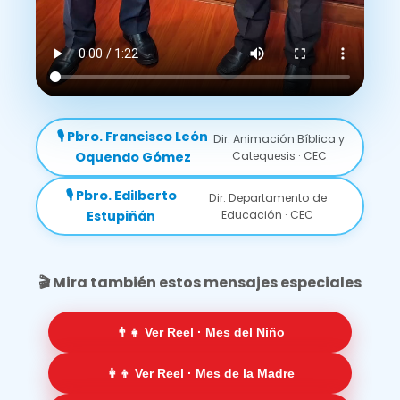
🎙️ Pbro. Francisco León
Dir. Animación Bíblica y
Oquendo Gómez
Catequesis · CEC
🎙️ Pbro. Edilberto
Dir. Departamento de
Estupiñán
Educación · CEC
🎬 Mira también estos mensajes especiales
👨‍👧 Ver Reel · Mes del Niño
👩‍👦 Ver Reel · Mes de la Madre