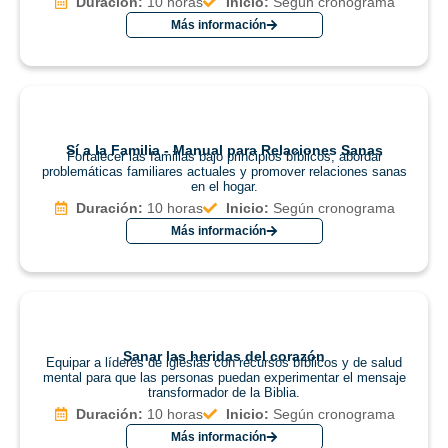
Duración:
10 horas
Inicio:
Según cronograma
Más información
Sí a la Familia - Manual para Relaciones Sanas
Fortalecer las familias bajo principios bíblicos, abordar
problemáticas familiares actuales y promover relaciones sanas
en el hogar.
Duración:
10 horas
Inicio:
Según cronograma
Más información
Sanar las heridas del corazón
Equipar a líderes de iglesias con recursos bíblicos y de salud
mental para que las personas puedan experimentar el mensaje
transformador de la Biblia.
Duración:
10 horas
Inicio:
Según cronograma
Más información