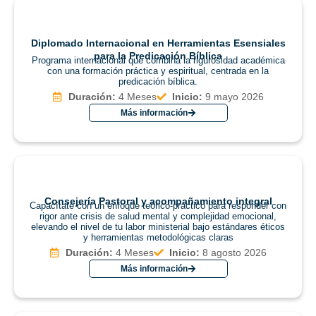
Diplomado Internacional en Herramientas Esensiales
para la Predicación Bíblica
Programa internacional que combina la rigurosidad académica
con una formación práctica y espiritual, centrada en la
predicación bíblica.
Duración:
4 Meses
Inicio:
9 mayo 2026
Más información
Consejería Pastoral y acompañamiento integral
Capacítate con un enfoque teórico-práctico para responder con
rigor ante crisis de salud mental y complejidad emocional,
elevando el nivel de tu labor ministerial bajo estándares éticos
y herramientas metodológicas claras
Duración:
4 Meses
Inicio:
8 agosto 2026
Más información